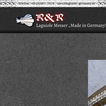
Telefon: +49 (0)3877 73576
-
uwe@laguiole-germany.de