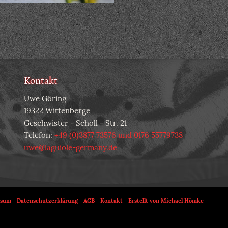
Kontakt
Uwe Göring
19322 Wittenberge
Geschwister - Scholl - Str. 21
Telefon:
+49 (0)3877 73576 und 0176 55779738
uwe@laguiole-germany.de
ssum
-
Datenschutzerklärung
-
AGB
-
Kontakt
-
Erstellt von Michael Hömke