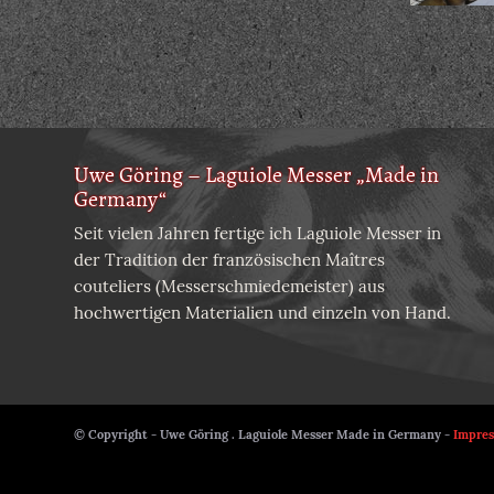
Uwe Göring – Laguiole Messer „Made in
Germany“
Seit vielen Jahren fertige ich Laguiole Messer in
der Tradition der französischen Maîtres
couteliers (Messerschmiedemeister) aus
hochwertigen Materialien und einzeln von Hand.
© Copyright - Uwe Göring . Laguiole Messer Made in Germany -
Impre