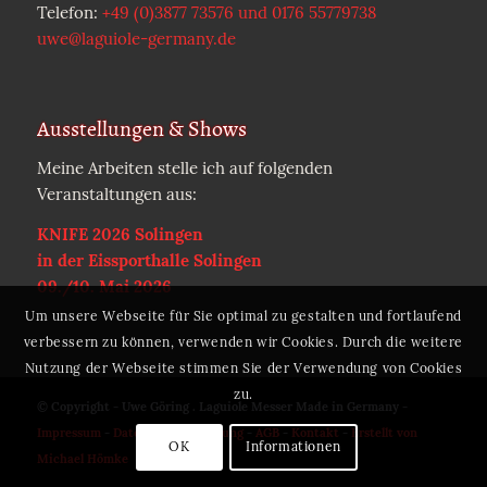
Telefon:
+49 (0)3877 73576 und 0176 55779738
uwe@laguiole-germany.de
Ausstellungen & Shows
Meine Arbeiten stelle ich auf folgenden
Veranstaltungen aus:
KNIFE 2026 Solingen
in der Eissporthalle Solingen
09./10. Mai 2026
Um unsere Webseite für Sie optimal zu gestalten und fortlaufend
verbessern zu können, verwenden wir Cookies. Durch die weitere
Nutzung der Webseite stimmen Sie der Verwendung von Cookies
zu.
© Copyright - Uwe Göring . Laguiole Messer Made in Germany -
Impressum
-
Datenschutzerklärung
-
AGB
-
Kontakt
-
Erstellt von
OK
Informationen
Michael Hömke