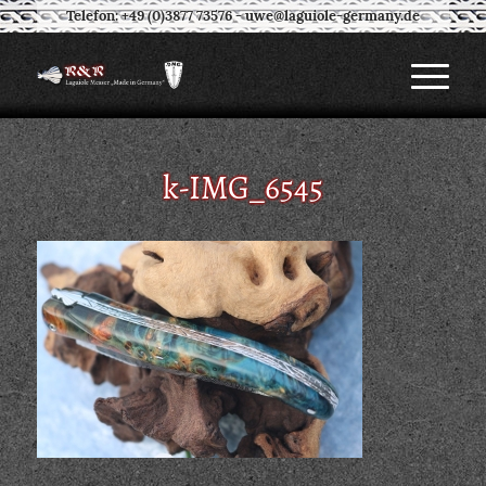
Telefon: +49 (0)3877 73576
-
uwe@laguiole-germany.de
k-IMG_6545