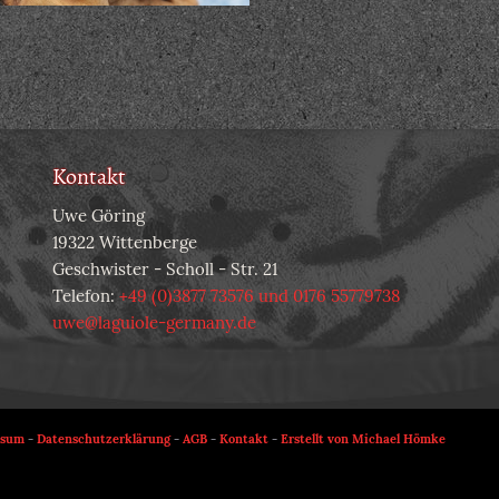
Kontakt
Uwe Göring
19322 Wittenberge
Geschwister - Scholl - Str. 21
Telefon:
+49 (0)3877 73576 und 0176 55779738
uwe@laguiole-germany.de
ssum
-
Datenschutzerklärung
-
AGB
-
Kontakt
-
Erstellt von Michael Hömke