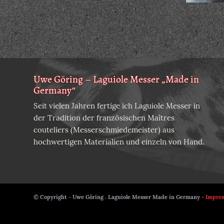
Uwe Göring – Laguiole Messer „Made in
Germany“
Seit vielen Jahren fertige ich Laguiole Messer in
der Tradition der französischen Maîtres
couteliers (Messerschmiedemeister) aus
hochwertigen Materialien und einzeln von Hand.
© Copyright - Uwe Göring . Laguiole Messer Made in Germany -
Impre