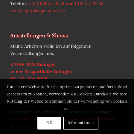
Telefon:
+49 (0)3877 73576 und 0176 55779738
uwe@laguiole-germany.de
Ausstellungen & Shows
Meine Arbeiten stelle ich auf folgenden
Veranstaltungen aus:
KNIFE 2026 Solingen
in der Eissporthalle Solingen
09./10. Mai 2026
Um unsere Webseite für Sie optimal zu gestalten und fortlaufend
verbessern zu können, verwenden wir Cookies. Durch die weitere
Nutzung der Webseite stimmen Sie der Verwendung von Cookies
zu.
© Copyright - Uwe Göring . Laguiole Messer Made in Germany -
Impressum
-
Datenschutzerklärung
-
AGB
-
Kontakt
-
Erstellt von
OK
Informationen
Michael Hömke