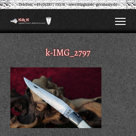
Telefon: +49 (0)3877 73576
-
uwe@laguiole-germany.de
k-IMG_2797