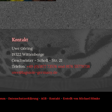
Kontakt
Uwe Göring
19322 Wittenberge
Geschwister - Scholl - Str. 21
Telefon:
+49 (0)3877 73576 und 0176 55779738
uwe@laguiole-germany.de
ssum
-
Datenschutzerklärung
-
AGB
-
Kontakt
-
Erstellt von Michael Hömke