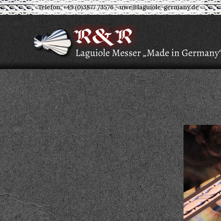
Telefon: +49 (0)3877 73576
-
uwe@laguiole-germany.de