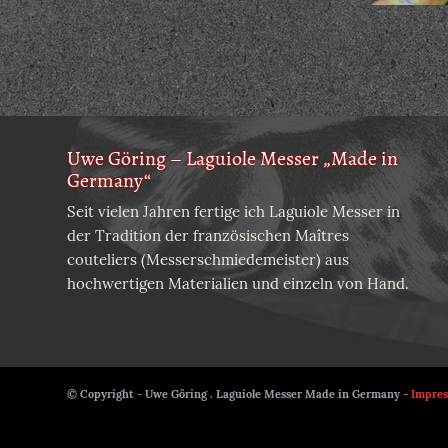
Uwe Göring – Laguiole Messer „Made in
Germany“
Seit vielen Jahren fertige ich Laguiole Messer in
der Tradition der französischen Maîtres
couteliers (Messerschmiedemeister) aus
hochwertigen Materialien und einzeln von Hand.
© Copyright - Uwe Göring . Laguiole Messer Made in Germany -
Impre