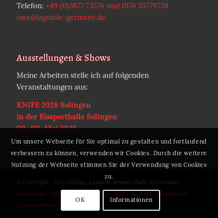
Telefon:
+49 (0)3877 73576 und 0176 55779738
uwe@laguiole-germany.de
Ausstellungen & Shows
Meine Arbeiten stelle ich auf folgenden
Veranstaltungen aus:
KNIFE 2026 Solingen
in der Eissporthalle Solingen
09./10. Mai 2026
Um unsere Webseite für Sie optimal zu gestalten und fortlaufend
verbessern zu können, verwenden wir Cookies. Durch die weitere
Nutzung der Webseite stimmen Sie der Verwendung von Cookies
zu.
© Copyright - Uwe Göring . Laguiole Messer Made in Germany -
Impressum
-
Datenschutzerklärung
-
AGB
-
Kontakt
-
Erstellt von
OK
Informationen
Michael Hömke