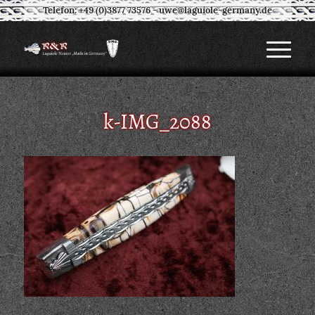
Telefon: +49 (0)3877 73576
-
uwe@laguiole-germany.de
k-IMG_2088