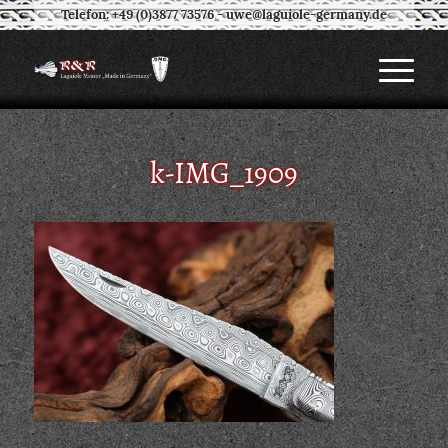
Telefon: +49 (0)3877 73576
-
uwe@laguiole-germany.de
k-IMG_1909