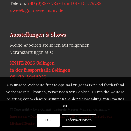
Telefon:
+49 (0)3877 73576 und 0176 55779738
uwe@laguiole-germany.de
Ausstellungen & Shows
Meine Arbeiten stelle ich auf folgenden
Veranstaltungen aus:
KNIFE 2026 Solingen
in der Eissporthalle Solingen
09./10. Mai 2026
Um unsere Webseite für Sie optimal zu gestalten und fortlaufend
verbessern zu können, verwenden wir Cookies. Durch die weitere
Nutzung der Webseite stimmen Sie der Verwendung von Cookies
zu.
© Copyright - Uwe Göring . Laguiole Messer Made in Germany -
Impressum
-
Datenschutzerklärung
-
AGB
-
Kontakt
-
Erstellt von
OK
Informationen
Michael Hömke