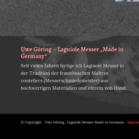
Uwe Göring – Laguiole Messer „Made in
Germany“
Seit vielen Jahren fertige ich Laguiole Messer in
der Tradition der französischen Maîtres
couteliers (Messerschmiedemeister) aus
hochwertigen Materialien und einzeln von Hand.
© Copyright - Uwe Göring . Laguiole Messer Made in Germany -
Impre