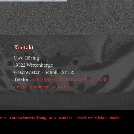
Kontakt
Uwe Göring
19322 Wittenberge
Geschwister - Scholl - Str. 21
Telefon:
+49 (0)3877 73576 und 0176 55779738
uwe@laguiole-germany.de
ssum
-
Datenschutzerklärung
-
AGB
-
Kontakt
-
Erstellt von Michael Hömke