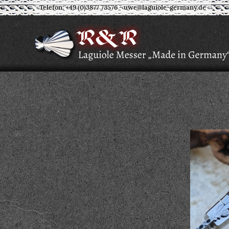
Telefon: +49 (0)3877 73576
-
uwe@laguiole-germany.de