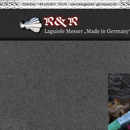
Telefon: +49 (0)3877 73576
-
uwe@laguiole-germany.de