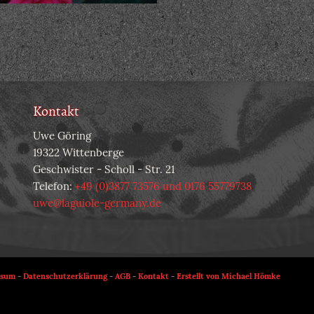
Kontakt
Uwe Göring
19322 Wittenberge
Geschwister - Scholl - Str. 21
Telefon:
+49 (0)3877 73576 und 0176 55779738
uwe@laguiole-germany.de
ssum
-
Datenschutzerklärung
-
AGB
-
Kontakt
-
Erstellt von Michael Hömke