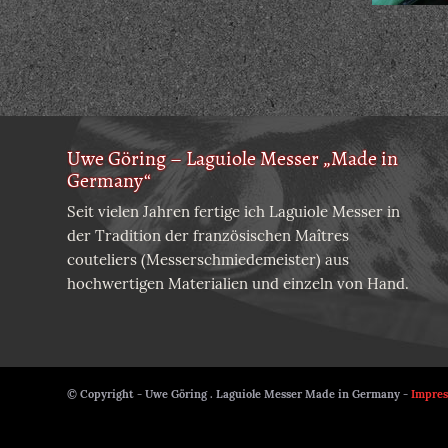
Uwe Göring – Laguiole Messer „Made in
Germany“
Seit vielen Jahren fertige ich Laguiole Messer in
der Tradition der französischen Maîtres
couteliers (Messerschmiedemeister) aus
hochwertigen Materialien und einzeln von Hand.
© Copyright - Uwe Göring . Laguiole Messer Made in Germany -
Impre