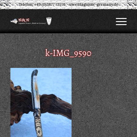
Telefon: +49 (0)3877 73576
-
uwe@laguiole-germany.de
k-IMG_9590