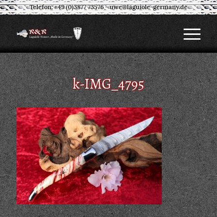
Telefon: +49 (0)3877 73576
-
uwe@laguiole-germany.de
k-IMG_4795