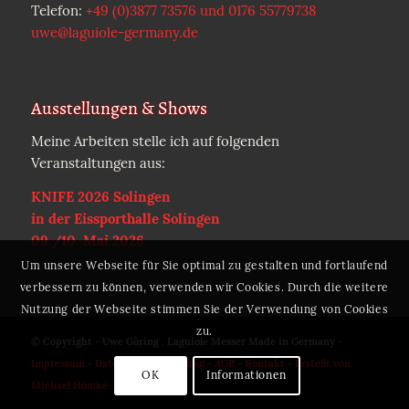
Telefon:
+49 (0)3877 73576 und 0176 55779738
uwe@laguiole-germany.de
Ausstellungen & Shows
Meine Arbeiten stelle ich auf folgenden
Veranstaltungen aus:
KNIFE 2026 Solingen
in der Eissporthalle Solingen
09./10. Mai 2026
Um unsere Webseite für Sie optimal zu gestalten und fortlaufend
verbessern zu können, verwenden wir Cookies. Durch die weitere
Nutzung der Webseite stimmen Sie der Verwendung von Cookies
zu.
© Copyright - Uwe Göring . Laguiole Messer Made in Germany -
Impressum
-
Datenschutzerklärung
-
AGB
-
Kontakt
-
Erstellt von
OK
Informationen
Michael Hömke