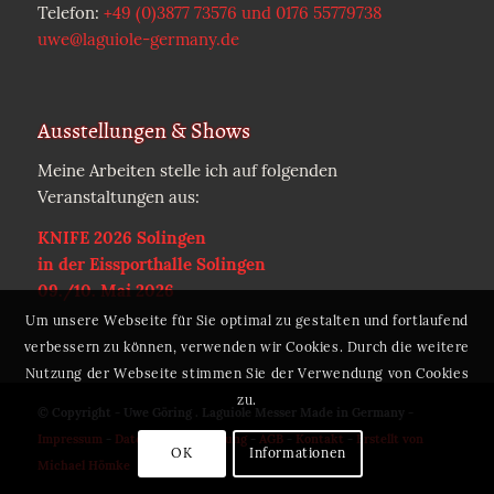
Telefon:
+49 (0)3877 73576 und 0176 55779738
uwe@laguiole-germany.de
Ausstellungen & Shows
Meine Arbeiten stelle ich auf folgenden
Veranstaltungen aus:
KNIFE 2026 Solingen
in der Eissporthalle Solingen
09./10. Mai 2026
Um unsere Webseite für Sie optimal zu gestalten und fortlaufend
verbessern zu können, verwenden wir Cookies. Durch die weitere
Nutzung der Webseite stimmen Sie der Verwendung von Cookies
zu.
© Copyright - Uwe Göring . Laguiole Messer Made in Germany -
Impressum
-
Datenschutzerklärung
-
AGB
-
Kontakt
-
Erstellt von
OK
Informationen
Michael Hömke