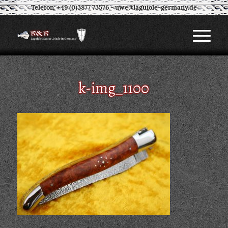
Telefon: +49 (0)3877 73576
-
uwe@laguiole-germany.de
k-img_1100