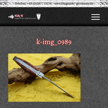
Telefon: +49 (0)3877 73576
-
uwe@laguiole-germany.de
k-img_0989