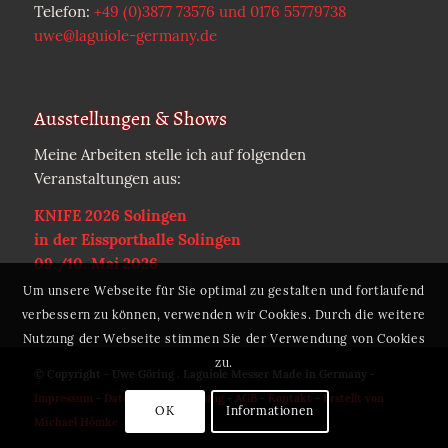
Telefon:
+49 (0)3877 73576 und 0176 55779738
uwe@laguiole-germany.de
Ausstellungen & Shows
Meine Arbeiten stelle ich auf folgenden
Veranstaltungen aus:
KNIFE 2026 Solingen
in der Eissporthalle Solingen
09./10. Mai 2026
Um unsere Webseite für Sie optimal zu gestalten und fortlaufend
verbessern zu können, verwenden wir Cookies. Durch die weitere
Nutzung der Webseite stimmen Sie der Verwendung von Cookies
zu.
© Copyright - Uwe Göring . Laguiole Messer Made in Germany -
Impressum
-
Datenschutzerklärung
-
AGB
-
Kontakt
-
Erstellt von
OK
Informationen
Michael Hömke