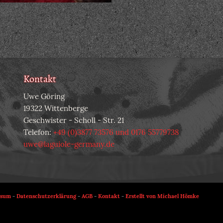
Kontakt
Uwe Göring
19322 Wittenberge
Geschwister - Scholl - Str. 21
Telefon:
+49 (0)3877 73576 und 0176 55779738
uwe@laguiole-germany.de
ssum
-
Datenschutzerklärung
-
AGB
-
Kontakt
-
Erstellt von Michael Hömke