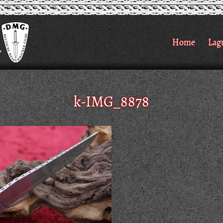
Home
Lag
k-IMG_8878