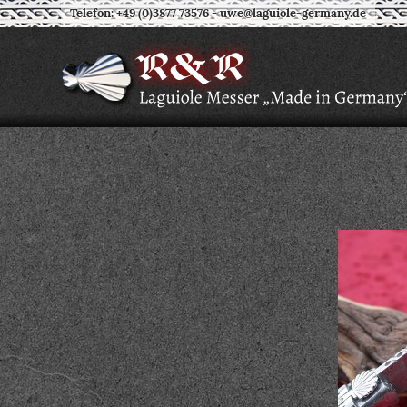
Telefon: +49 (0)3877 73576
-
uwe@laguiole-germany.de