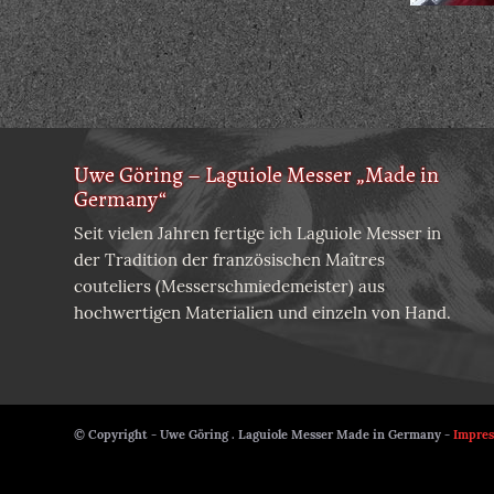
Uwe Göring – Laguiole Messer „Made in
Germany“
Seit vielen Jahren fertige ich Laguiole Messer in
der Tradition der französischen Maîtres
couteliers (Messerschmiedemeister) aus
hochwertigen Materialien und einzeln von Hand.
© Copyright - Uwe Göring . Laguiole Messer Made in Germany -
Impre