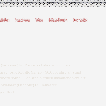
uioles
Taschen
Vita
Gästebuch
Kontakt
 (Fishbone) Fa. Damasteel oberhalb verziert
arze fosile Koralle (ca. 20.- 50.000 Jahre alt ) und
horn sowie 2 Edelstahlplatinen umlaufend verziert
ahldamast (Fishbone) Fa. Damasteel
iges Stück