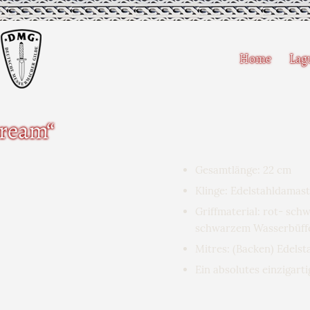
Home
Lag
dream“
Gesamtlänge: 22 cm
Klinge: Edelstahldamast
Griffmaterial: rot- schw
schwarzem Wasserbüffel
Mitres: (Backen) Edelst
Ein absolutes einzigart