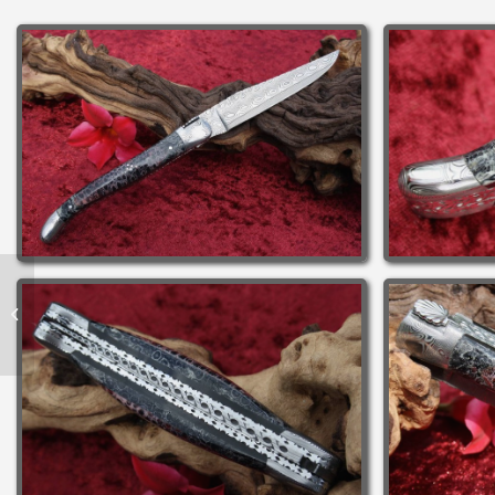
R&R Laguiole „Hard
Shell“