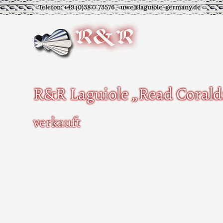
Telefon: +49 (0)3877 73576
-
uwe@laguiole-germany.de
R&R Laguiole „Read Coral
verkauft