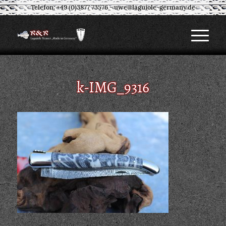
Telefon: +49 (0)3877 73576
-
uwe@laguiole-germany.de
k-IMG_9316