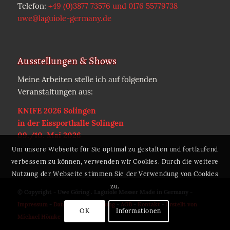
Telefon:
+49 (0)3877 73576 und 0176 55779738
uwe@laguiole-germany.de
Ausstellungen & Shows
Meine Arbeiten stelle ich auf folgenden
Veranstaltungen aus:
KNIFE 2026 Solingen
in der Eissporthalle Solingen
09./10. Mai 2026
Um unsere Webseite für Sie optimal zu gestalten und fortlaufend
verbessern zu können, verwenden wir Cookies. Durch die weitere
Nutzung der Webseite stimmen Sie der Verwendung von Cookies
zu.
© Copyright - Uwe Göring . Laguiole Messer Made in Germany -
Impressum
-
Datenschutzerklärung
-
AGB
-
Kontakt
-
Erstellt von
OK
Informationen
Michael Hömke