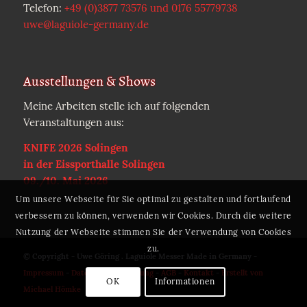
Telefon:
+49 (0)3877 73576 und 0176 55779738
uwe@laguiole-germany.de
Ausstellungen & Shows
Meine Arbeiten stelle ich auf folgenden
Veranstaltungen aus:
KNIFE 2026 Solingen
in der Eissporthalle Solingen
09./10. Mai 2026
Um unsere Webseite für Sie optimal zu gestalten und fortlaufend
verbessern zu können, verwenden wir Cookies. Durch die weitere
Nutzung der Webseite stimmen Sie der Verwendung von Cookies
zu.
© Copyright - Uwe Göring . Laguiole Messer Made in Germany -
Impressum
-
Datenschutzerklärung
-
AGB
-
Kontakt
-
Erstellt von
OK
Informationen
Michael Hömke