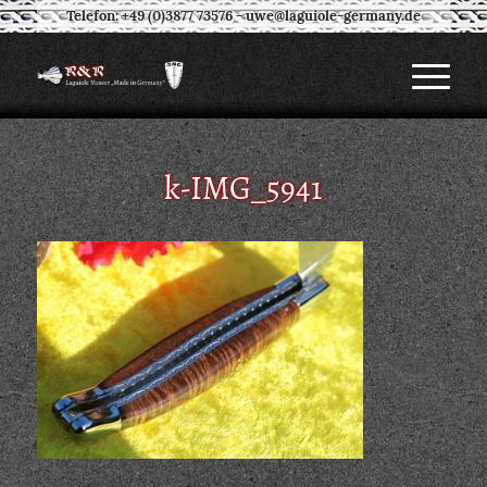
Telefon: +49 (0)3877 73576
-
uwe@laguiole-germany.de
k-IMG_5941