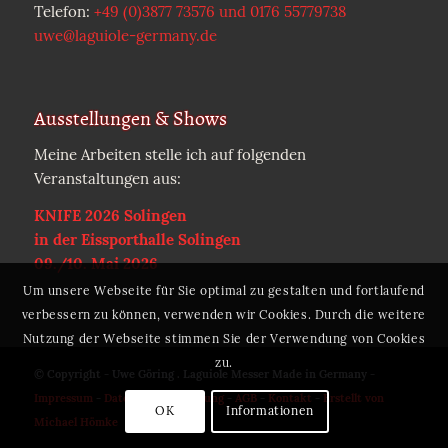
Telefon:
+49 (0)3877 73576 und 0176 55779738
uwe@laguiole-germany.de
Ausstellungen & Shows
Meine Arbeiten stelle ich auf folgenden
Veranstaltungen aus:
KNIFE 2026 Solingen
in der Eissporthalle Solingen
09./10. Mai 2026
Um unsere Webseite für Sie optimal zu gestalten und fortlaufend
verbessern zu können, verwenden wir Cookies. Durch die weitere
Nutzung der Webseite stimmen Sie der Verwendung von Cookies
zu.
© Copyright - Uwe Göring . Laguiole Messer Made in Germany -
Impressum
-
Datenschutzerklärung
-
AGB
-
Kontakt
-
Erstellt von
OK
Informationen
Michael Hömke