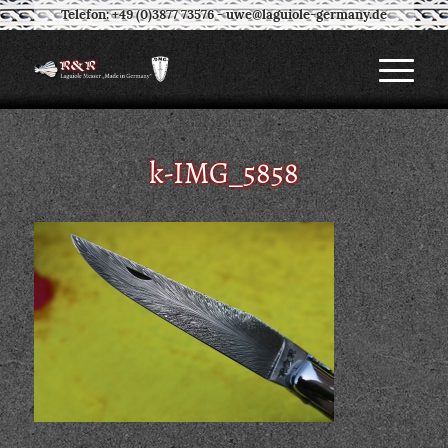
Telefon: +49 (0)3877 73576
-
uwe@laguiole-germany.de
k-IMG_5858