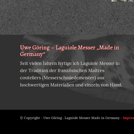
Uwe Göring – Laguiole Messer „Made in
Germany“
Seit vielen Jahren fertige ich Laguiole Messer in
der Tradition der französischen Maîtres
couteliers (Messerschmiedemeister) aus
hochwertigen Materialien und einzeln von Hand.
© Copyright - Uwe Göring . Laguiole Messer Made in Germany -
Impre