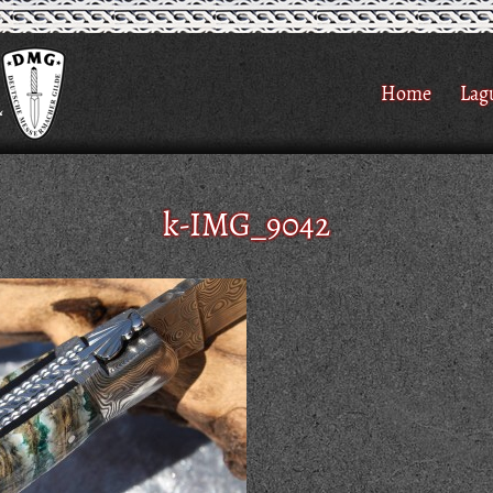
Home
Lag
k-IMG_9042