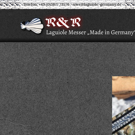
Telefon: +49 (0)3877 73576
-
uwe@laguiole-germany.de