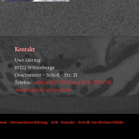
Kontakt
Uwe Göring
19322 Wittenberge
Geschwister - Scholl - Str. 21
Telefon:
+49 (0)3877 73576 und 0176 55779738
uwe@laguiole-germany.de
ssum
-
Datenschutzerklärung
-
AGB
-
Kontakt
-
Erstellt von Michael Hömke