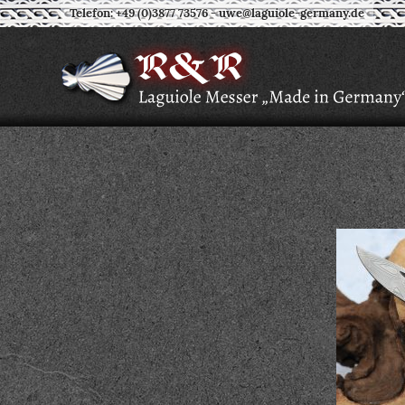
Telefon: +49 (0)3877 73576
-
uwe@laguiole-germany.de