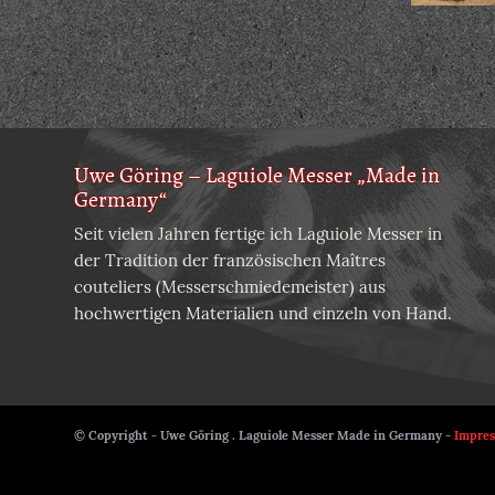
Uwe Göring – Laguiole Messer „Made in
Germany“
Seit vielen Jahren fertige ich Laguiole Messer in
der Tradition der französischen Maîtres
couteliers (Messerschmiedemeister) aus
hochwertigen Materialien und einzeln von Hand.
© Copyright - Uwe Göring . Laguiole Messer Made in Germany -
Impre