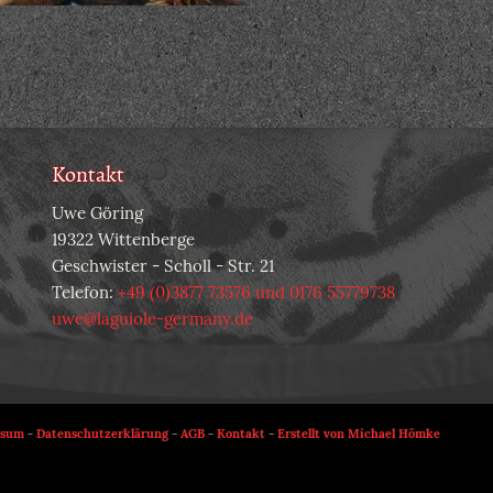
Kontakt
Uwe Göring
19322 Wittenberge
Geschwister - Scholl - Str. 21
Telefon:
+49 (0)3877 73576 und 0176 55779738
uwe@laguiole-germany.de
ssum
-
Datenschutzerklärung
-
AGB
-
Kontakt
-
Erstellt von Michael Hömke