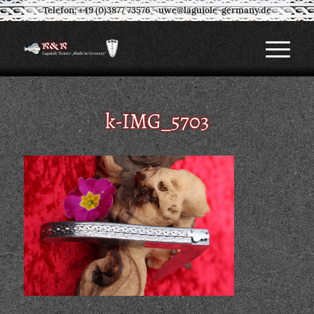
Telefon: +49 (0)3877 73576
-
uwe@laguiole-germany.de
k-IMG_5703