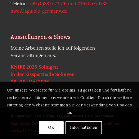
Telefon:
+49 (0)3877 73576 und 0176 55779738
uwe@laguiole-germany.de
Ausstellungen & Shows
Meine Arbeiten stelle ich auf folgenden
Veranstaltungen aus:
KNIFE 2026 Solingen
in der Eissporthalle Solingen
09./10. Mai 2026
Um unsere Webseite für Sie optimal zu gestalten und fortlaufend
verbessern zu können, verwenden wir Cookies. Durch die weitere
Nutzung der Webseite stimmen Sie der Verwendung von Cookies
zu.
© Copyright - Uwe Göring . Laguiole Messer Made in Germany -
Impressum
-
Datenschutzerklärung
-
AGB
-
Kontakt
-
Erstellt von
OK
Informationen
Michael Hömke