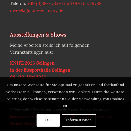
Telefon:
+49 (0)3877 73576 und 0176 55779738
uwe@laguiole-germany.de
Ausstellungen & Shows
Meine Arbeiten stelle ich auf folgenden
Veranstaltungen aus:
KNIFE 2026 Solingen
in der Eissporthalle Solingen
09./10. Mai 2026
Um unsere Webseite für Sie optimal zu gestalten und fortlaufend
verbessern zu können, verwenden wir Cookies. Durch die weitere
Nutzung der Webseite stimmen Sie der Verwendung von Cookies
zu.
© Copyright - Uwe Göring . Laguiole Messer Made in Germany -
Impressum
-
Datenschutzerklärung
-
AGB
-
Kontakt
-
Erstellt von
OK
Informationen
Michael Hömke