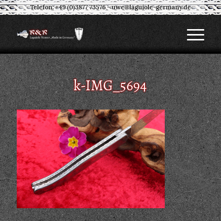
Telefon: +49 (0)3877 73576
-
uwe@laguiole-germany.de
k-IMG_5694