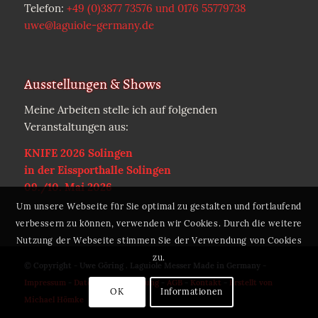
Telefon:
+49 (0)3877 73576 und 0176 55779738
uwe@laguiole-germany.de
Ausstellungen & Shows
Meine Arbeiten stelle ich auf folgenden
Veranstaltungen aus:
KNIFE 2026 Solingen
in der Eissporthalle Solingen
09./10. Mai 2026
Um unsere Webseite für Sie optimal zu gestalten und fortlaufend
verbessern zu können, verwenden wir Cookies. Durch die weitere
Nutzung der Webseite stimmen Sie der Verwendung von Cookies
zu.
© Copyright - Uwe Göring . Laguiole Messer Made in Germany -
Impressum
-
Datenschutzerklärung
-
AGB
-
Kontakt
-
Erstellt von
OK
Informationen
Michael Hömke