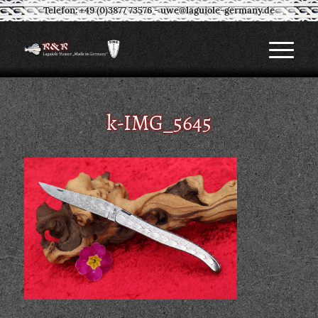
Telefon: +49 (0)3877 73576
-
uwe@laguiole-germany.de
k-IMG_5645