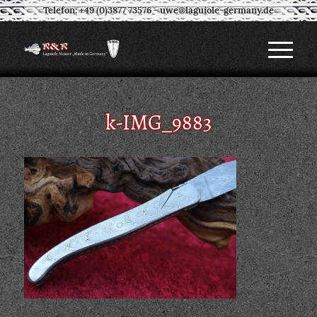
Telefon: +49 (0)3877 73576
-
uwe@laguiole-germany.de
k-IMG_9883