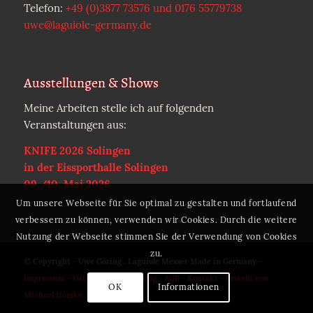
Telefon:
+49 (0)3877 73576 und 0176 55779738
uwe@laguiole-germany.de
Ausstellungen & Shows
Meine Arbeiten stelle ich auf folgenden
Veranstaltungen aus:
KNIFE 2026 Solingen
in der Eissporthalle Solingen
09./10. Mai 2026
Um unsere Webseite für Sie optimal zu gestalten und fortlaufend
verbessern zu können, verwenden wir Cookies. Durch die weitere
Nutzung der Webseite stimmen Sie der Verwendung von Cookies
zu.
© Copyright - Uwe Göring . Laguiole Messer Made in Germany -
Impressum
-
Datenschutzerklärung
-
AGB
-
Kontakt
-
Erstellt von
OK
Informationen
Michael Hömke