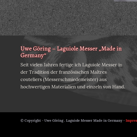
Uwe Göring – Laguiole Messer „Made in
Germany“
Seit vielen Jahren fertige ich Laguiole Messer in
der Tradition der französischen Maîtres
couteliers (Messerschmiedemeister) aus
hochwertigen Materialien und einzeln von Hand.
© Copyright - Uwe Göring . Laguiole Messer Made in Germany -
Impre