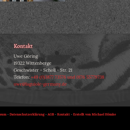
Kontakt
Uwe Göring
19322 Wittenberge
Geschwister - Scholl - Str. 21
Telefon:
+49 (0)3877 73576 und 0176 55779738
uwe@laguiole-germany.de
ssum
-
Datenschutzerklärung
-
AGB
-
Kontakt
-
Erstellt von Michael Hömke