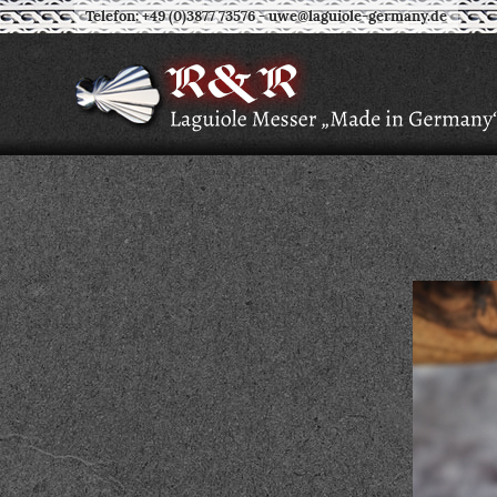
Telefon: +49 (0)3877 73576
-
uwe@laguiole-germany.de