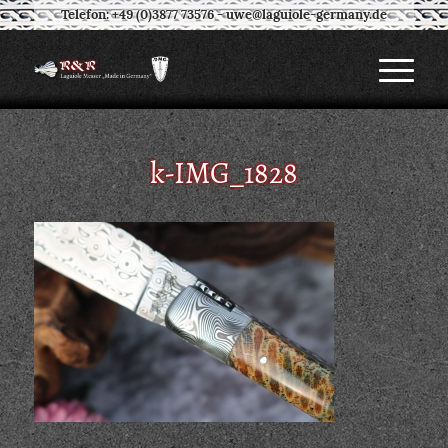
Telefon: +49 (0)3877 73576
-
uwe@laguiole-germany.de
k-IMG_1828