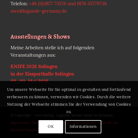
Telefon:
+49 (0)3877 73576 und 0176 55779738
uwe@laguiole-germany.de
Ausstellungen & Shows
Meine Arbeiten stelle ich auf folgenden
Veranstaltungen aus:
KNIFE 2026 Solingen
in der Eissporthalle Solingen
09./10. Mai 2026
Um unsere Webseite für Sie optimal zu gestalten und fortlaufend
verbessern zu können, verwenden wir Cookies. Durch die weitere
Nutzung der Webseite stimmen Sie der Verwendung von Cookies
zu.
© Copyright - Uwe Göring . Laguiole Messer Made in Germany -
Impressum
-
Datenschutzerklärung
-
AGB
-
Kontakt
-
Erstellt von
OK
Informationen
Michael Hömke