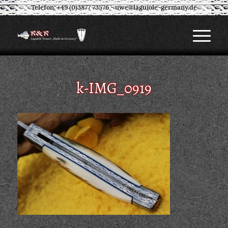
Telefon: +49 (0)3877 73576
-
uwe@laguiole-germany.de
k-IMG_0919