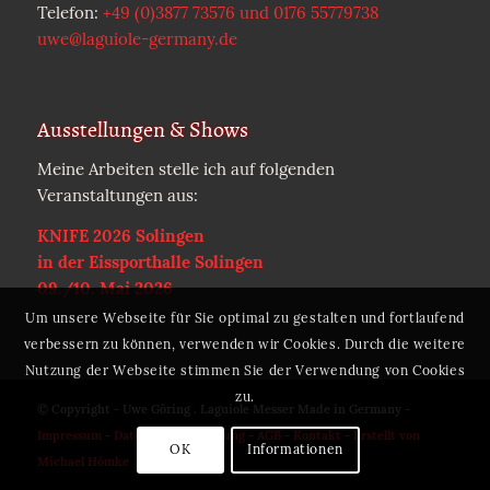
Telefon:
+49 (0)3877 73576 und 0176 55779738
uwe@laguiole-germany.de
Ausstellungen & Shows
Meine Arbeiten stelle ich auf folgenden
Veranstaltungen aus:
KNIFE 2026 Solingen
in der Eissporthalle Solingen
09./10. Mai 2026
Um unsere Webseite für Sie optimal zu gestalten und fortlaufend
verbessern zu können, verwenden wir Cookies. Durch die weitere
Nutzung der Webseite stimmen Sie der Verwendung von Cookies
zu.
© Copyright - Uwe Göring . Laguiole Messer Made in Germany -
Impressum
-
Datenschutzerklärung
-
AGB
-
Kontakt
-
Erstellt von
OK
Informationen
Michael Hömke