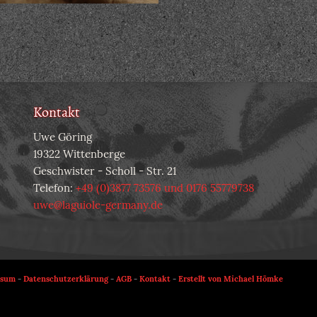
Kontakt
Uwe Göring
19322 Wittenberge
Geschwister - Scholl - Str. 21
Telefon:
+49 (0)3877 73576 und 0176 55779738
uwe@laguiole-germany.de
ssum
-
Datenschutzerklärung
-
AGB
-
Kontakt
-
Erstellt von Michael Hömke