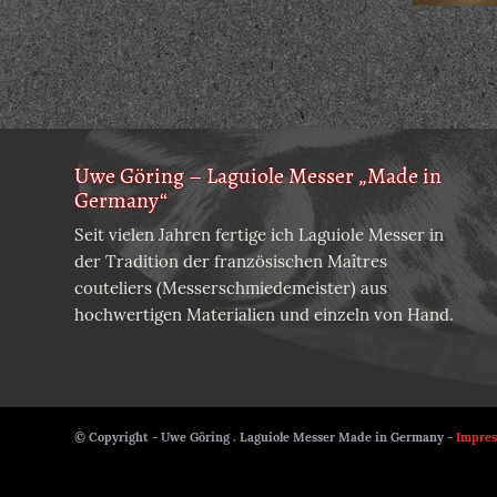
Uwe Göring – Laguiole Messer „Made in
Germany“
Seit vielen Jahren fertige ich Laguiole Messer in
der Tradition der französischen Maîtres
couteliers (Messerschmiedemeister) aus
hochwertigen Materialien und einzeln von Hand.
© Copyright - Uwe Göring . Laguiole Messer Made in Germany -
Impre