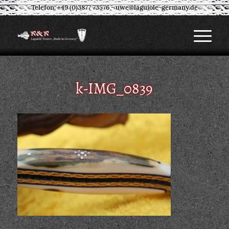
Telefon: +49 (0)3877 73576
-
uwe@laguiole-germany.de
k-IMG_0839