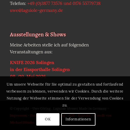
Telefon:
+49 (0)3877 73576 und 0176 55779738
uwe@laguiole-germany.de
Ausstellungen & Shows
Meine Arbeiten stelle ich auf folgenden
Veranstaltungen aus:
KNIFE 2026 Solingen
in der Eissporthalle Solingen
09./10. Mai 2026
Um unsere Webseite für Sie optimal zu gestalten und fortlaufend
verbessern zu können, verwenden wir Cookies. Durch die weitere
Nutzung der Webseite stimmen Sie der Verwendung von Cookies
zu.
© Copyright - Uwe Göring . Laguiole Messer Made in Germany -
Impressum
-
Datenschutzerklärung
-
AGB
-
Kontakt
-
Erstellt von
OK
Informationen
Michael Hömke