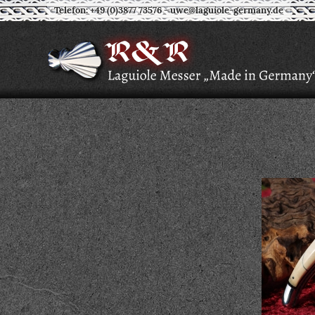
Telefon: +49 (0)3877 73576
-
uwe@laguiole-germany.de