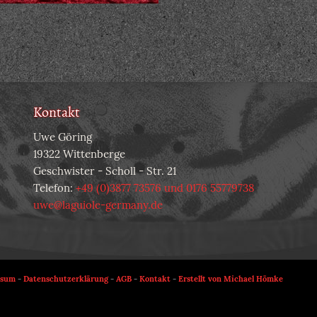
Kontakt
Uwe Göring
19322 Wittenberge
Geschwister - Scholl - Str. 21
Telefon:
+49 (0)3877 73576 und 0176 55779738
uwe@laguiole-germany.de
ssum
-
Datenschutzerklärung
-
AGB
-
Kontakt
-
Erstellt von Michael Hömke