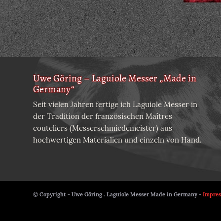
Uwe Göring – Laguiole Messer „Made in
Germany“
Seit vielen Jahren fertige ich Laguiole Messer in
der Tradition der französischen Maîtres
couteliers (Messerschmiedemeister) aus
hochwertigen Materialien und einzeln von Hand.
© Copyright - Uwe Göring . Laguiole Messer Made in Germany -
Impre