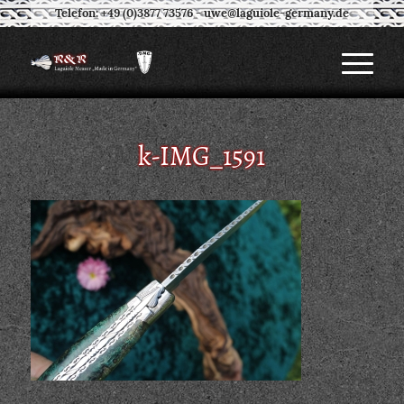
Telefon: +49 (0)3877 73576
-
uwe@laguiole-germany.de
k-IMG_1591