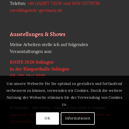
Telefon:
+49 (0)3877 73576 und 0176 55779738
uwe@laguiole-germany.de
Ausstellungen & Shows
Meine Arbeiten stelle ich auf folgenden
Veranstaltungen aus:
KNIFE 2026 Solingen
in der Eissporthalle Solingen
09./10. Mai 2026
Um unsere Webseite für Sie optimal zu gestalten und fortlaufend
verbessern zu können, verwenden wir Cookies. Durch die weitere
Nutzung der Webseite stimmen Sie der Verwendung von Cookies
zu.
© Copyright - Uwe Göring . Laguiole Messer Made in Germany -
Impressum
-
Datenschutzerklärung
-
AGB
-
Kontakt
-
Erstellt von
OK
Informationen
Michael Hömke