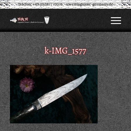
Telefon: +49 (0)3877 73576
-
uwe@laguiole-germany.de
k-IMG_1577