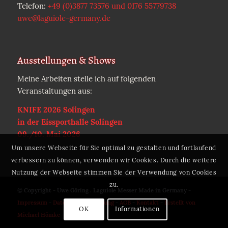
Telefon:
+49 (0)3877 73576 und 0176 55779738
uwe@laguiole-germany.de
Ausstellungen & Shows
Meine Arbeiten stelle ich auf folgenden
Veranstaltungen aus:
KNIFE 2026 Solingen
in der Eissporthalle Solingen
09./10. Mai 2026
Um unsere Webseite für Sie optimal zu gestalten und fortlaufend
verbessern zu können, verwenden wir Cookies. Durch die weitere
Nutzung der Webseite stimmen Sie der Verwendung von Cookies
zu.
© Copyright - Uwe Göring . Laguiole Messer Made in Germany -
Impressum
-
Datenschutzerklärung
-
AGB
-
Kontakt
-
Erstellt von
OK
Informationen
Michael Hömke