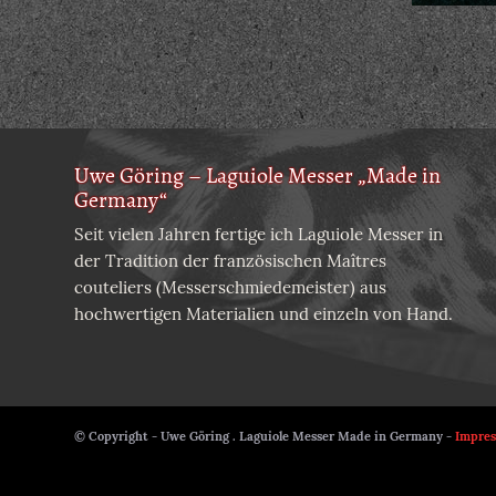
Uwe Göring – Laguiole Messer „Made in
Germany“
Seit vielen Jahren fertige ich Laguiole Messer in
der Tradition der französischen Maîtres
couteliers (Messerschmiedemeister) aus
hochwertigen Materialien und einzeln von Hand.
© Copyright - Uwe Göring . Laguiole Messer Made in Germany -
Impre