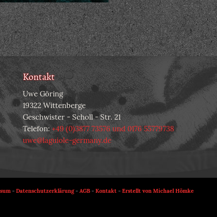
Kontakt
Uwe Göring
19322 Wittenberge
Geschwister - Scholl - Str. 21
Telefon:
+49 (0)3877 73576 und 0176 55779738
uwe@laguiole-germany.de
ssum
-
Datenschutzerklärung
-
AGB
-
Kontakt
-
Erstellt von Michael Hömke