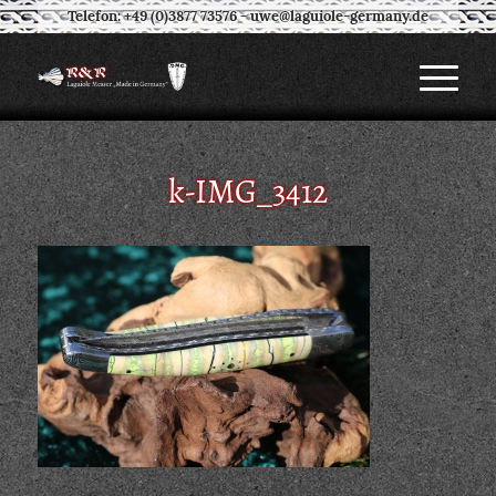
Telefon: +49 (0)3877 73576
-
uwe@laguiole-germany.de
k-IMG_3412