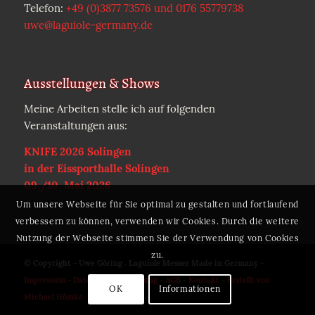
Telefon:
+49 (0)3877 73576 und 0176 55779738
uwe@laguiole-germany.de
Ausstellungen & Shows
Meine Arbeiten stelle ich auf folgenden
Veranstaltungen aus:
KNIFE 2026 Solingen
in der Eissporthalle Solingen
09./10. Mai 2026
Um unsere Webseite für Sie optimal zu gestalten und fortlaufend
verbessern zu können, verwenden wir Cookies. Durch die weitere
Nutzung der Webseite stimmen Sie der Verwendung von Cookies
zu.
© Copyright - Uwe Göring . Laguiole Messer Made in Germany -
Impressum
-
Datenschutzerklärung
-
AGB
-
Kontakt
-
Erstellt von
OK
Informationen
Michael Hömke