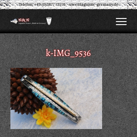
Telefon: +49 (0)3877 73576
-
uwe@laguiole-germany.de
k-IMG_9536