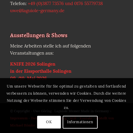
Telefon:
+49 (0)3877 73576 und 0176 55779738
uwe@laguiole-germany.de
Ausstellungen & Shows
Meine Arbeiten stelle ich auf folgenden
Veranstaltungen aus:
KNIFE 2026 Solingen
in der Eissporthalle Solingen
09./10. Mai 2026
Um unsere Webseite für Sie optimal zu gestalten und fortlaufend
verbessern zu können, verwenden wir Cookies. Durch die weitere
Nutzung der Webseite stimmen Sie der Verwendung von Cookies
zu.
© Copyright - Uwe Göring . Laguiole Messer Made in Germany -
Impressum
-
Datenschutzerklärung
-
AGB
-
Kontakt
-
Erstellt von
OK
Informationen
Michael Hömke