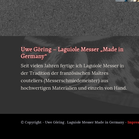
Uwe Göring – Laguiole Messer „Made in
Germany“
Seit vielen Jahren fertige ich Laguiole Messer in
der Tradition der französischen Maîtres
couteliers (Messerschmiedemeister) aus
hochwertigen Materialien und einzeln von Hand.
© Copyright - Uwe Göring . Laguiole Messer Made in Germany -
Impre