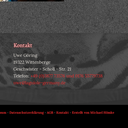
Kontakt
Uwe Göring
19322 Wittenberge
Geschwister - Scholl - Str. 21
Telefon:
+49 (0)3877 73576 und 0176 55779738
uwe@laguiole-germany.de
ssum
-
Datenschutzerklärung
-
AGB
-
Kontakt
-
Erstellt von Michael Hömke