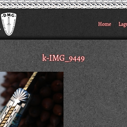
Home
Lag
k-IMG_9449