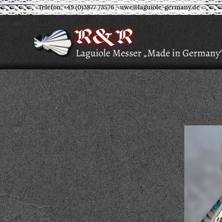
Telefon: +49 (0)3877 73576
-
uwe@laguiole-germany.de