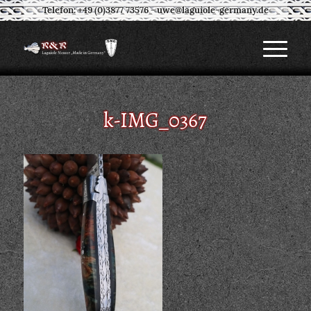
Telefon: +49 (0)3877 73576
-
uwe@laguiole-germany.de
k-IMG_0367