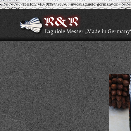
Telefon: +49 (0)3877 73576
-
uwe@laguiole-germany.de