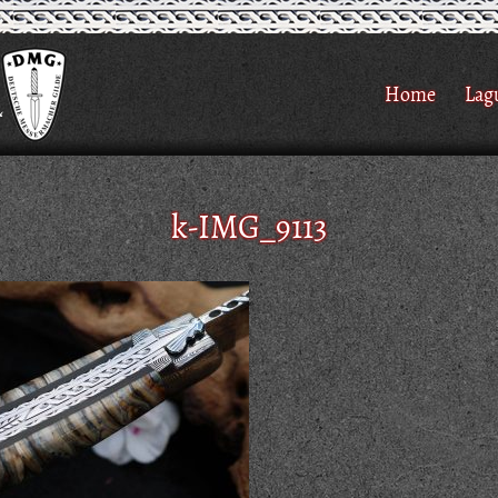
Home
Lag
k-IMG_9113