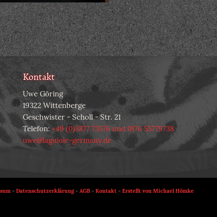
Kontakt
Uwe Göring
19322 Wittenberge
Geschwister - Scholl - Str. 21
Telefon:
+49 (0)3877 73576 und 0176 55779738
uwe@laguiole-germany.de
ssum
-
Datenschutzerklärung
-
AGB
-
Kontakt
-
Erstellt von Michael Hömke