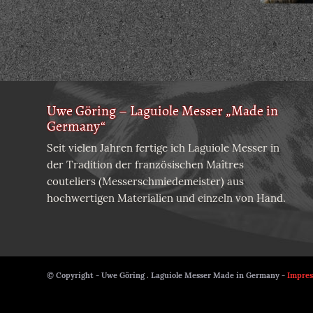
Uwe Göring – Laguiole Messer „Made in
Germany“
Seit vielen Jahren fertige ich Laguiole Messer in
der Tradition der französischen Maîtres
couteliers (Messerschmiedemeister) aus
hochwertigen Materialien und einzeln von Hand.
© Copyright - Uwe Göring . Laguiole Messer Made in Germany -
Impre