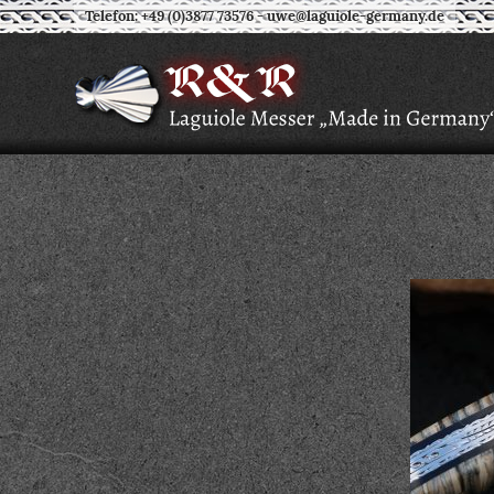
Telefon: +49 (0)3877 73576
-
uwe@laguiole-germany.de