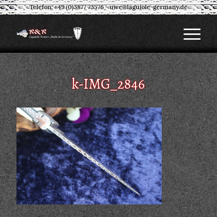
Telefon: +49 (0)3877 73576
-
uwe@laguiole-germany.de
k-IMG_2846