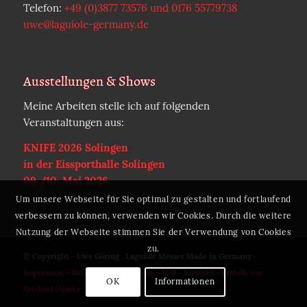
Telefon:
+49 (0)3877 73576 und 0176 55779738
uwe@laguiole-germany.de
Ausstellungen & Shows
Meine Arbeiten stelle ich auf folgenden
Veranstaltungen aus:
KNIFE 2026 Solingen
in der Eissporthalle Solingen
09./10. Mai 2026
Um unsere Webseite für Sie optimal zu gestalten und fortlaufend
verbessern zu können, verwenden wir Cookies. Durch die weitere
Nutzung der Webseite stimmen Sie der Verwendung von Cookies
zu.
© Copyright - Uwe Göring . Laguiole Messer Made in Germany -
Impressum
-
Datenschutzerklärung
-
AGB
-
Kontakt
-
Erstellt von
OK
Informationen
Michael Hömke