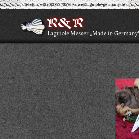
Telefon: +49 (0)3877 73576
-
uwe@laguiole-germany.de