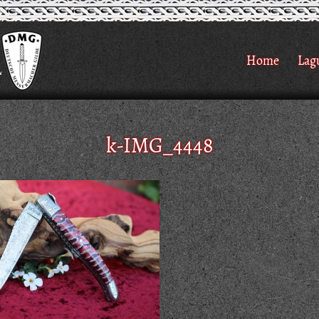
Home
Lag
k-IMG_4448