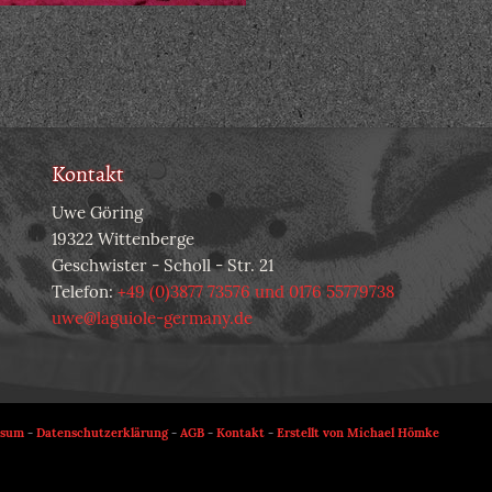
Kontakt
Uwe Göring
19322 Wittenberge
Geschwister - Scholl - Str. 21
Telefon:
+49 (0)3877 73576 und 0176 55779738
uwe@laguiole-germany.de
ssum
-
Datenschutzerklärung
-
AGB
-
Kontakt
-
Erstellt von Michael Hömke