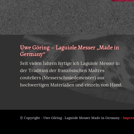
Uwe Göring – Laguiole Messer „Made in
Germany“
Seit vielen Jahren fertige ich Laguiole Messer in
der Tradition der französischen Maîtres
couteliers (Messerschmiedemeister) aus
hochwertigen Materialien und einzeln von Hand.
© Copyright - Uwe Göring . Laguiole Messer Made in Germany -
Impre