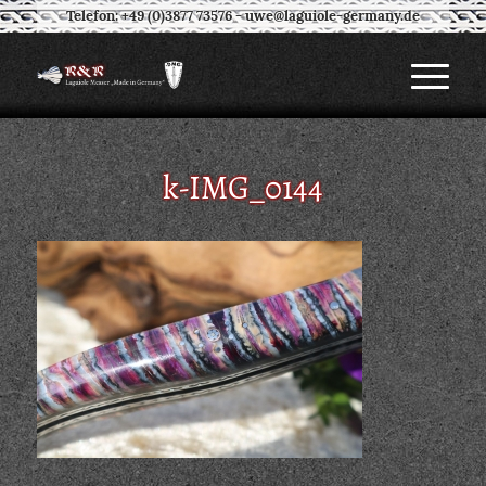
Telefon: +49 (0)3877 73576
-
uwe@laguiole-germany.de
k-IMG_0144