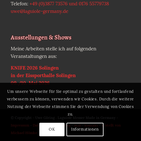
Telefon:
+49 (0)3877 73576 und 0176 55779738
uwe@laguiole-germany.de
Ausstellungen & Shows
Meine Arbeiten stelle ich auf folgenden
Veranstaltungen aus:
KNIFE 2026 Solingen
in der Eissporthalle Solingen
09./10. Mai 2026
Um unsere Webseite für Sie optimal zu gestalten und fortlaufend
verbessern zu können, verwenden wir Cookies. Durch die weitere
Nutzung der Webseite stimmen Sie der Verwendung von Cookies
zu.
© Copyright - Uwe Göring . Laguiole Messer Made in Germany -
Impressum
-
Datenschutzerklärung
-
AGB
-
Kontakt
-
Erstellt von
OK
Informationen
Michael Hömke