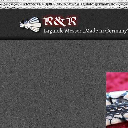
Telefon: +49 (0)3877 73576
-
uwe@laguiole-germany.de