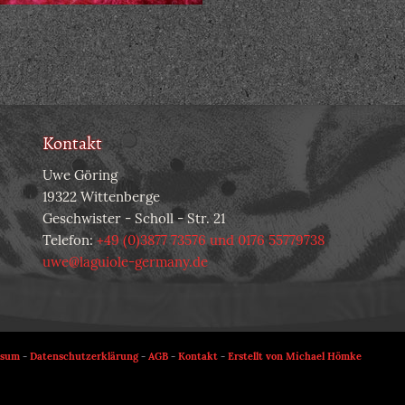
Kontakt
Uwe Göring
19322 Wittenberge
Geschwister - Scholl - Str. 21
Telefon:
+49 (0)3877 73576 und 0176 55779738
uwe@laguiole-germany.de
ssum
-
Datenschutzerklärung
-
AGB
-
Kontakt
-
Erstellt von Michael Hömke