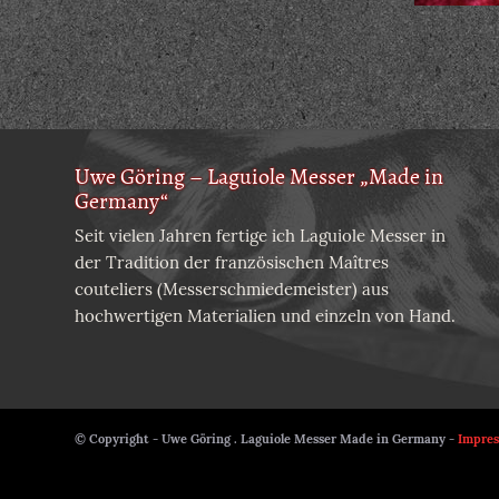
Uwe Göring – Laguiole Messer „Made in
Germany“
Seit vielen Jahren fertige ich Laguiole Messer in
der Tradition der französischen Maîtres
couteliers (Messerschmiedemeister) aus
hochwertigen Materialien und einzeln von Hand.
© Copyright - Uwe Göring . Laguiole Messer Made in Germany -
Impre