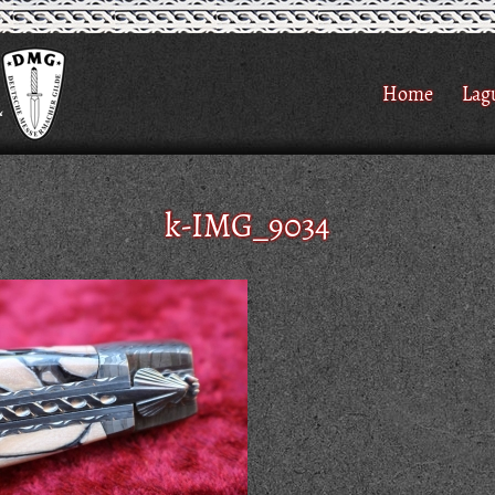
Home
Lag
k-IMG_9034