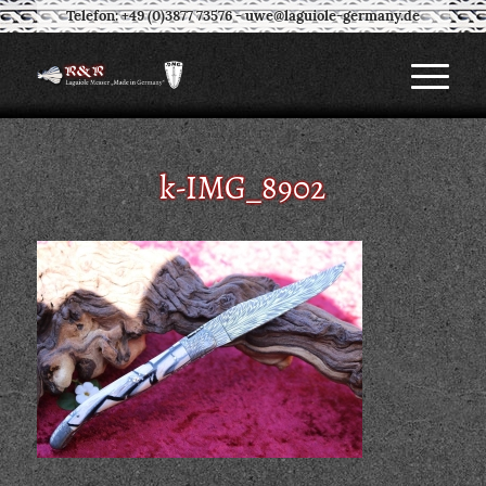
Telefon: +49 (0)3877 73576
-
uwe@laguiole-germany.de
k-IMG_8902