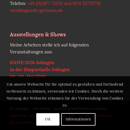
Telefon:
+49 (0)3877 73576 und 0176 55779738
uwe@laguiole-germany.de
Ausstellungen & Shows
Meine Arbeiten stelle ich auf folgenden
Veranstaltungen aus:
KNIFE 2026 Solingen
in der Eissporthalle Solingen
09./10. Mai 2026
Um unsere Webseite für Sie optimal zu gestalten und fortlaufend
verbessern zu können, verwenden wir Cookies. Durch die weitere
Nutzung der Webseite stimmen Sie der Verwendung von Cookies
zu.
© Copyright - Uwe Göring . Laguiole Messer Made in Germany -
Impressum
-
Datenschutzerklärung
-
AGB
-
Kontakt
-
Erstellt von
OK
Informationen
Michael Hömke