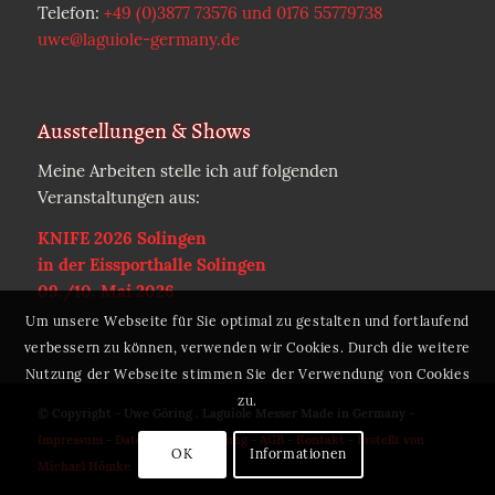
Telefon:
+49 (0)3877 73576 und 0176 55779738
uwe@laguiole-germany.de
Ausstellungen & Shows
Meine Arbeiten stelle ich auf folgenden
Veranstaltungen aus:
KNIFE 2026 Solingen
in der Eissporthalle Solingen
09./10. Mai 2026
Um unsere Webseite für Sie optimal zu gestalten und fortlaufend
verbessern zu können, verwenden wir Cookies. Durch die weitere
Nutzung der Webseite stimmen Sie der Verwendung von Cookies
zu.
© Copyright - Uwe Göring . Laguiole Messer Made in Germany -
Impressum
-
Datenschutzerklärung
-
AGB
-
Kontakt
-
Erstellt von
OK
Informationen
Michael Hömke