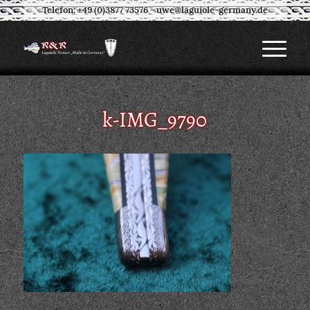
Telefon: +49 (0)3877 73576
-
uwe@laguiole-germany.de
k-IMG_9790