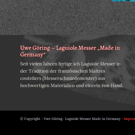
Uwe Göring – Laguiole Messer „Made in
Germany“
Seit vielen Jahren fertige ich Laguiole Messer in
der Tradition der französischen Maîtres
couteliers (Messerschmiedemeister) aus
hochwertigen Materialien und einzeln von Hand.
© Copyright - Uwe Göring . Laguiole Messer Made in Germany -
Impre