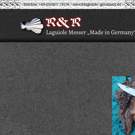
Telefon: +49 (0)3877 73576
-
uwe@laguiole-germany.de