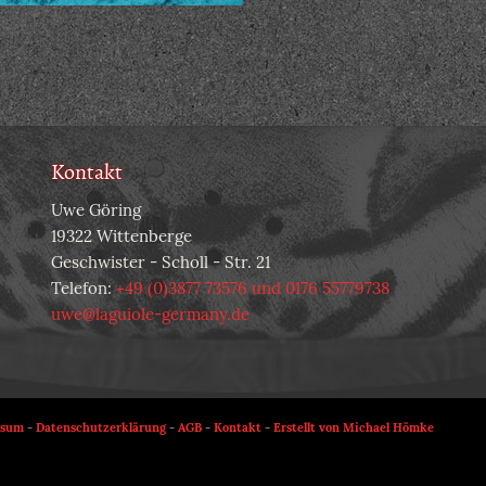
Kontakt
Uwe Göring
19322 Wittenberge
Geschwister - Scholl - Str. 21
Telefon:
+49 (0)3877 73576 und 0176 55779738
uwe@laguiole-germany.de
ssum
-
Datenschutzerklärung
-
AGB
-
Kontakt
-
Erstellt von Michael Hömke