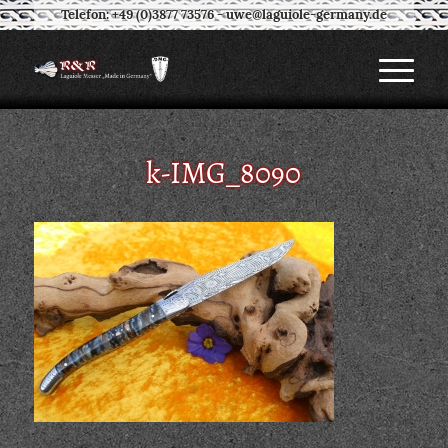
Telefon: +49 (0)3877 73576
-
uwe@laguiole-germany.de
k-IMG_8090