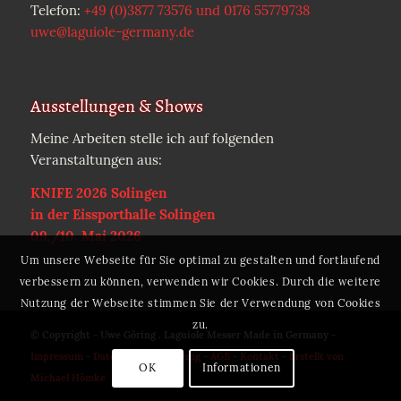
Telefon:
+49 (0)3877 73576 und 0176 55779738
uwe@laguiole-germany.de
Ausstellungen & Shows
Meine Arbeiten stelle ich auf folgenden
Veranstaltungen aus:
KNIFE 2026 Solingen
in der Eissporthalle Solingen
09./10. Mai 2026
Um unsere Webseite für Sie optimal zu gestalten und fortlaufend
verbessern zu können, verwenden wir Cookies. Durch die weitere
Nutzung der Webseite stimmen Sie der Verwendung von Cookies
zu.
© Copyright - Uwe Göring . Laguiole Messer Made in Germany -
Impressum
-
Datenschutzerklärung
-
AGB
-
Kontakt
-
Erstellt von
OK
Informationen
Michael Hömke