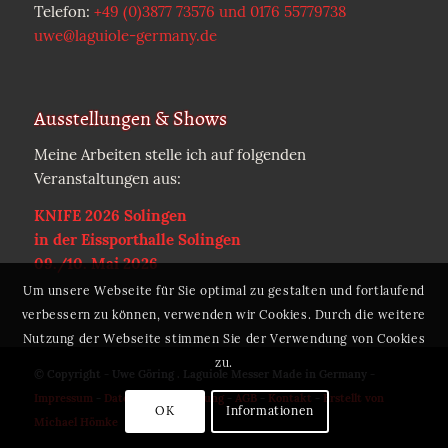
Telefon:
+49 (0)3877 73576 und 0176 55779738
uwe@laguiole-germany.de
Ausstellungen & Shows
Meine Arbeiten stelle ich auf folgenden
Veranstaltungen aus:
KNIFE 2026 Solingen
in der Eissporthalle Solingen
09./10. Mai 2026
Um unsere Webseite für Sie optimal zu gestalten und fortlaufend
verbessern zu können, verwenden wir Cookies. Durch die weitere
Nutzung der Webseite stimmen Sie der Verwendung von Cookies
zu.
© Copyright - Uwe Göring . Laguiole Messer Made in Germany -
Impressum
-
Datenschutzerklärung
-
AGB
-
Kontakt
-
Erstellt von
OK
Informationen
Michael Hömke