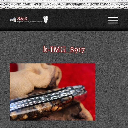
Telefon: +49 (0)3877 73576
-
uwe@laguiole-germany.de
k-IMG_8917