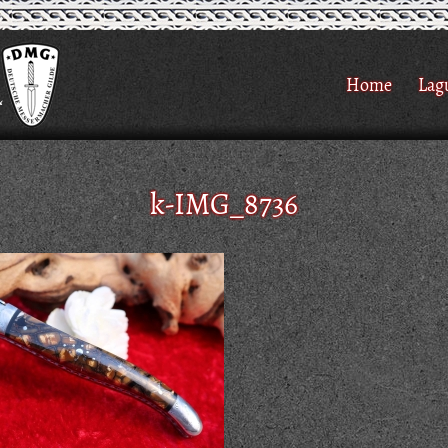
Home
Lag
k-IMG_8736