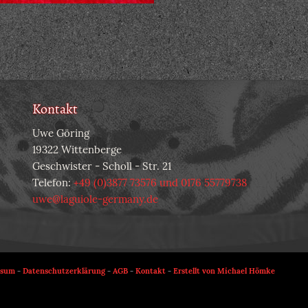
Kontakt
Uwe Göring
19322 Wittenberge
Geschwister - Scholl - Str. 21
Telefon:
+49 (0)3877 73576 und 0176 55779738
uwe@laguiole-germany.de
ssum
-
Datenschutzerklärung
-
AGB
-
Kontakt
-
Erstellt von Michael Hömke