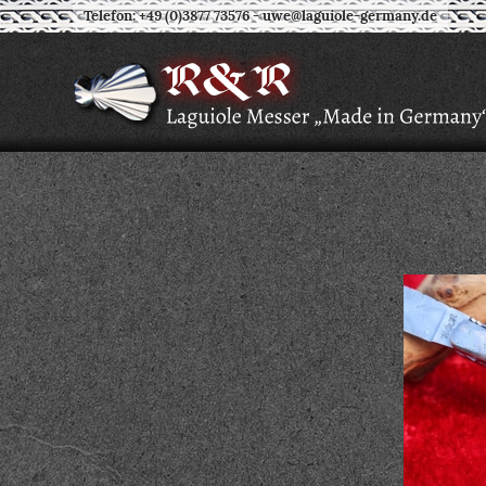
Telefon: +49 (0)3877 73576
-
uwe@laguiole-germany.de