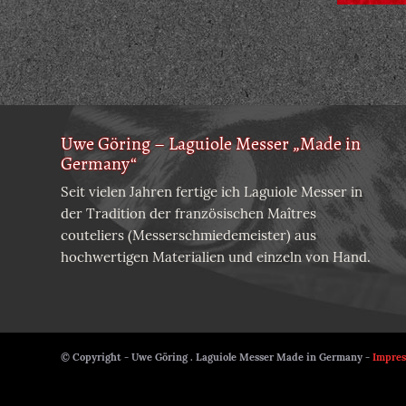
Uwe Göring – Laguiole Messer „Made in
Germany“
Seit vielen Jahren fertige ich Laguiole Messer in
der Tradition der französischen Maîtres
couteliers (Messerschmiedemeister) aus
hochwertigen Materialien und einzeln von Hand.
© Copyright - Uwe Göring . Laguiole Messer Made in Germany -
Impre