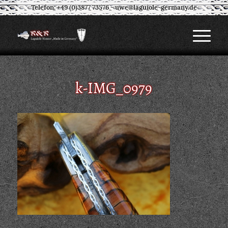
Telefon: +49 (0)3877 73576
-
uwe@laguiole-germany.de
k-IMG_0979