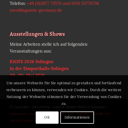
Telefon:
+49 (0)3877 73576 und 0176 55779738
uwe@laguiole-germany.de
Ausstellungen & Shows
Meine Arbeiten stelle ich auf folgenden
Veranstaltungen aus:
KNIFE 2026 Solingen
in der Eissporthalle Solingen
09./10. Mai 2026
Um unsere Webseite für Sie optimal zu gestalten und fortlaufend
verbessern zu können, verwenden wir Cookies. Durch die weitere
Nutzung der Webseite stimmen Sie der Verwendung von Cookies
zu.
© Copyright - Uwe Göring . Laguiole Messer Made in Germany -
Impressum
-
Datenschutzerklärung
-
AGB
-
Kontakt
-
Erstellt von
OK
Informationen
Michael Hömke